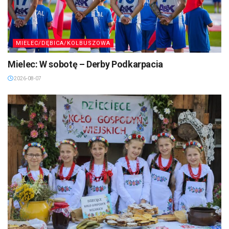
MIELEC/DĘBICA/KOLBUSZOWA
Mielec: W sobotę – Derby Podkarpacia
2026-08-07