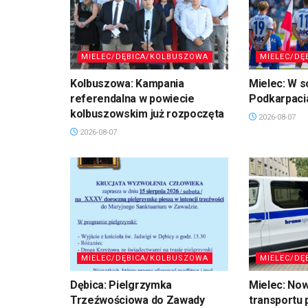
MIELEC/DĘBICA/KOLBUSZOWA
MIELEC/DĘ
Kolbuszowa: Kampania
Mielec: W s
referendalna w powiecie
Podkarpaci
kolbuszowskim już rozpoczęta
2026-08-07
2026-08-07
MIELEC/DĘBICA/KOLBUSZOWA
MIELEC/DĘ
Dębica: Pielgrzymka
Mielec: No
Trzeźwościowa do Zawady
transportu 