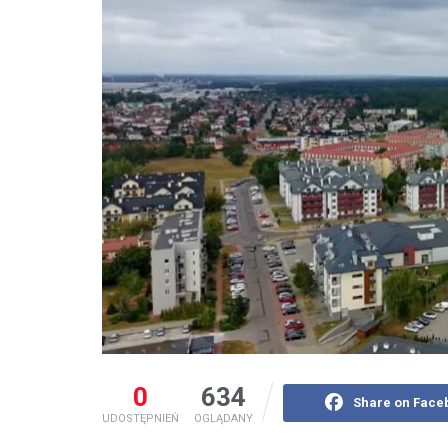
0
634
Share on Face
UDOSTĘPNIEŃ
OGLĄDANY