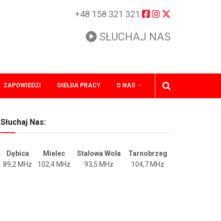
+48 158 321 321
SŁUCHAJ NAS
ZAPOWIEDZI
GIEŁDA PRACY
O NAS
Słuchaj Nas:
Dębica
Mielec
Stalowa Wola
Tarnobrzeg
89,2 MHz
102,4 MHz
93,5 MHz
104,7 MHz