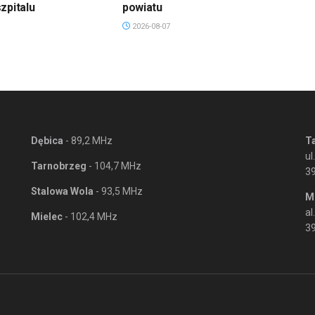
zpitalu
powiatu
2026-08-07
Dębica
- 89,2 MHz
T
ul
Tarnobrzeg
- 104,7 MHz
3
Stalowa Wola
- 93,5 MHz
M
al
Mielec
- 102,4 MHz
39