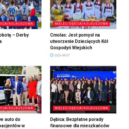
BICA/KOLBUSZOWA
MIELEC/DĘBICA/KOLBUSZOWA
obotę – Derby
Cmolas: Jest pomysł na
a
utworzenie Dziecięcych Kół
Gospodyń Wiejskich
2026-08-07
BICA/KOLBUSZOWA
MIELEC/DĘBICA/KOLBUSZOWA
we auto do
Dębica: Bezpłatne porady
pacjentów w
finansowe dla mieszkańców