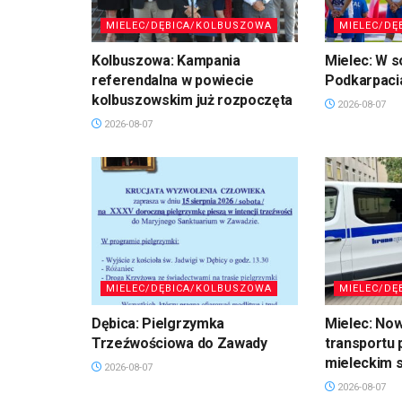
MIELEC/DĘBICA/KOLBUSZOWA
MIELEC/DĘ
Kolbuszowa: Kampania
Mielec: W s
referendalna w powiecie
Podkarpaci
kolbuszowskim już rozpoczęta
2026-08-07
2026-08-07
MIELEC/DĘBICA/KOLBUSZOWA
MIELEC/DĘ
Dębica: Pielgrzymka
Mielec: No
Trzeźwościowa do Zawady
transportu 
mieleckim s
2026-08-07
2026-08-07