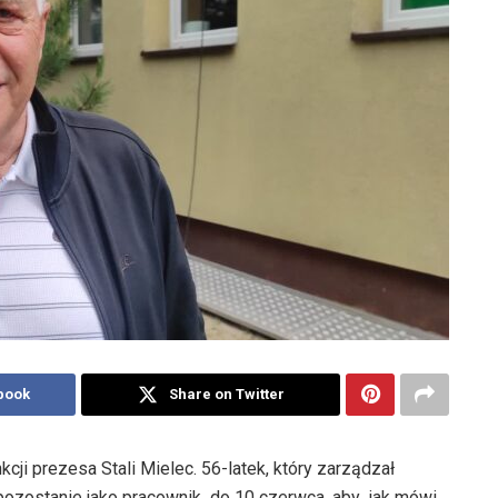
book
Share on Twitter
ji prezesa Stali Mielec. 56-latek, który zarządzał
 pozostanie jako pracownik do 10 czerwca, aby jak mówi,