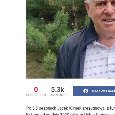
0
5.3k
Share on Face
UDOSTĘPNIEŃ
OGLĄDANY
Po 5,5 sezonach Jacek Klimek zrezygnował z funkc
klubem od grudnia 2020 roku, w klubie formalnie