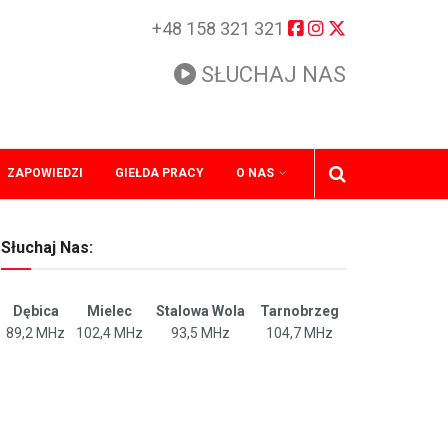
+48 158 321 321
SŁUCHAJ NAS
ZAPOWIEDZI
GIEŁDA PRACY
O NAS
Słuchaj Nas:
Dębica
Mielec
Stalowa Wola
Tarnobrzeg
89,2 MHz
102,4 MHz
93,5 MHz
104,7 MHz