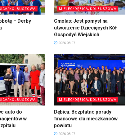
BICA/KOLBUSZOWA
MIELEC/DĘBICA/KOLBUSZOWA
obotę – Derby
Cmolas: Jest pomysł na
a
utworzenie Dziecięcych Kół
Gospodyń Wiejskich
2026-08-07
BICA/KOLBUSZOWA
MIELEC/DĘBICA/KOLBUSZOWA
we auto do
Dębica: Bezpłatne porady
pacjentów w
finansowe dla mieszkańców
zpitalu
powiatu
2026-08-07