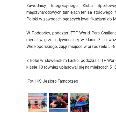
Zawodnicy Integracyjnego Klubu Sporto
międzynarodowych turniejach tenisa stołowego. M
Polski w zawodach będących kwalifikacjami do Mi
W Podgoricy, podczas ITTF World Para Challen
medal w grze indywidualnej w klasie 3 na wó
Wielkopolskiego, zajął miejsce w przedziale 5–8
Z kolei w słoweńskim Laško, podczas ITTF Worl
klasie 10 również uplasował się na miejscach 5–8
Fot. IKS Jezioro Tarnobrzeg