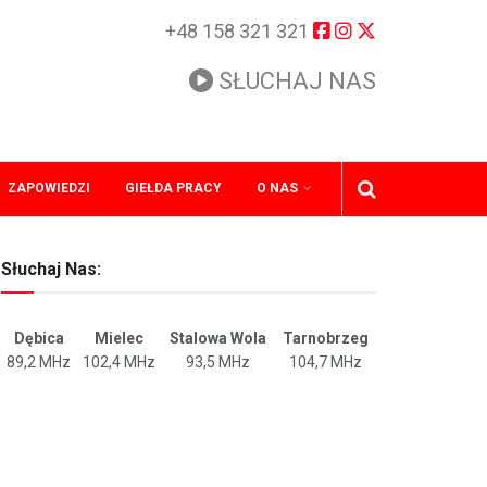
+48 158 321 321
SŁUCHAJ NAS
ZAPOWIEDZI
GIEŁDA PRACY
O NAS
Słuchaj Nas:
Dębica
Mielec
Stalowa Wola
Tarnobrzeg
89,2 MHz
102,4 MHz
93,5 MHz
104,7 MHz