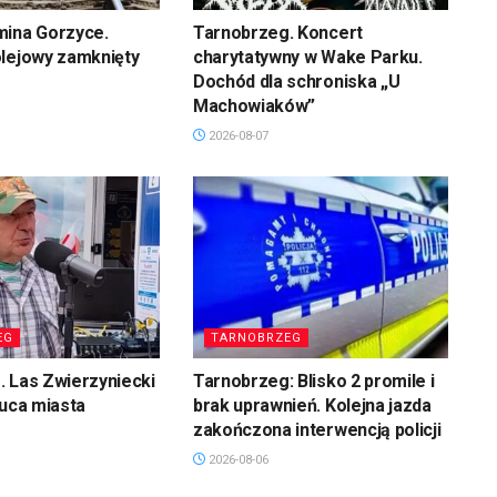
mina Gorzyce.
Tarnobrzeg. Koncert
olejowy zamknięty
charytatywny w Wake Parku.
Dochód dla schroniska „U
Machowiaków”
2026-08-07
EG
TARNOBRZEG
 Las Zwierzyniecki
Tarnobrzeg: Blisko 2 promile i
łuca miasta
brak uprawnień. Kolejna jazda
zakończona interwencją policji
2026-08-06