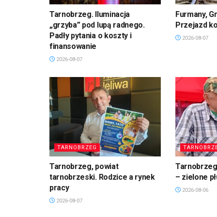
Tarnobrzeg. Iluminacja
Furmany, G
„grzyba” pod lupą radnego.
Przejazd k
Padły pytania o koszty i
2026-08-07
finansowanie
2026-08-07
TARNOBRZEG
TARNOBRZ
Tarnobrzeg, powiat
Tarnobrzeg.
tarnobrzeski. Rodzice a rynek
– zielone p
pracy
2026-08-06
2026-08-07