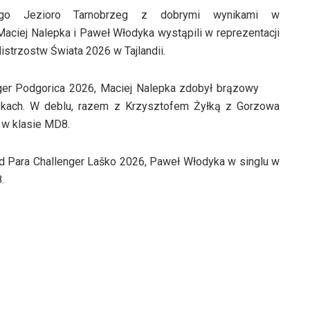
wego Jezioro Tarnobrzeg z dobrymi wynikami w
aciej Nalepka i Paweł Włodyka wystąpili w reprezentacji
strzostw Świata 2026 w Tajlandii.
ger Podgorica 2026, Maciej Nalepka zdobył brązowy
zkach. W deblu, razem z Krzysztofem Żyłką z Gorzowa
 w klasie MD8.
d Para Challenger Laško 2026, Paweł Włodyka w singlu w
.