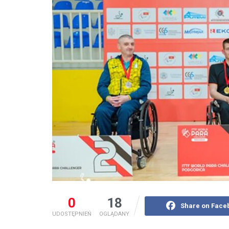
0
18
Share on Face
UDOSTĘPNIEŃ
OGLĄDANY