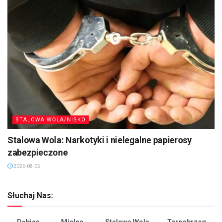
STALOWA WOLA/NISKO
Stalowa Wola: Narkotyki i nielegalne papierosy
zabezpieczone
2026-08-05
Słuchaj Nas:
Dębica
Mielec
Stalowa Wola
Tarnobrzeg