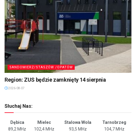
SANDOMIERZ/STASZÓW /OPATÓW
Region: ZUS będzie zamknięty 14 sierpnia
2026-08-07
Słuchaj Nas:
Dębica
Mielec
Stalowa Wola
Tarnobrzeg
89,2 MHz
102,4 MHz
93,5 MHz
104,7 MHz