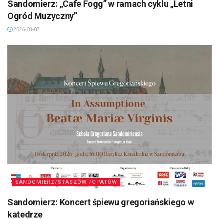
Sandomierz: „Cafe Fogg” w ramach cyklu „Letni
Ogród Muzyczny”
2026-08-07
SANDOMIERZ/STASZÓW /OPATÓW
Sandomierz: Koncert śpiewu gregoriańskiego w
katedrze