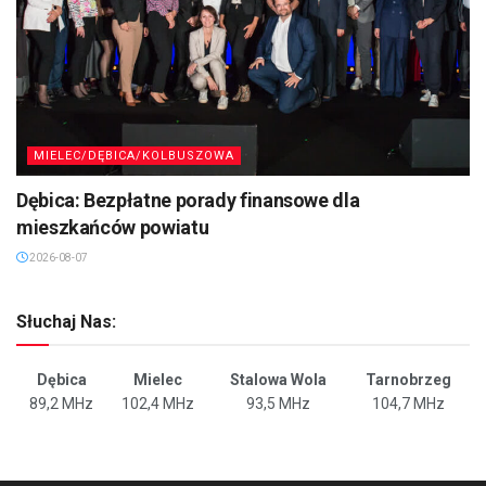
MIELEC/DĘBICA/KOLBUSZOWA
Dębica: Bezpłatne porady finansowe dla
mieszkańców powiatu
2026-08-07
Słuchaj Nas:
Dębica
Mielec
Stalowa Wola
Tarnobrzeg
89,2 MHz
102,4 MHz
93,5 MHz
104,7 MHz