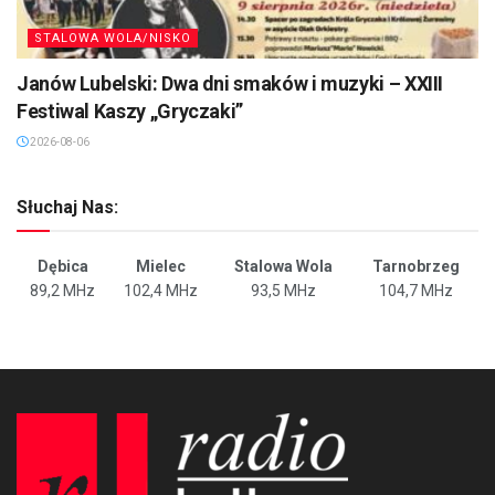
STALOWA WOLA/NISKO
Janów Lubelski: Dwa dni smaków i muzyki – XXIII
Festiwal Kaszy „Gryczaki”
2026-08-06
Słuchaj Nas:
Dębica
Mielec
Stalowa Wola
Tarnobrzeg
89,2 MHz
102,4 MHz
93,5 MHz
104,7 MHz