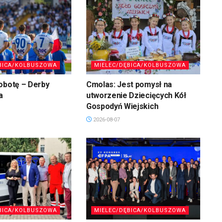
BICA/KOLBUSZOWA
MIELEC/DĘBICA/KOLBUSZOWA
obotę – Derby
Cmolas: Jest pomysł na
a
utworzenie Dziecięcych Kół
Gospodyń Wiejskich
2026-08-07
BICA/KOLBUSZOWA
MIELEC/DĘBICA/KOLBUSZOWA