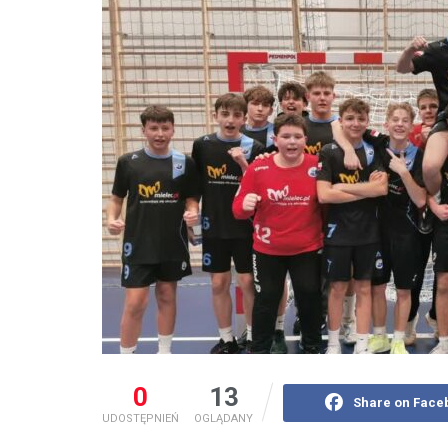
0
13
Share on Face
UDOSTĘPNIEŃ
OGLĄDANY