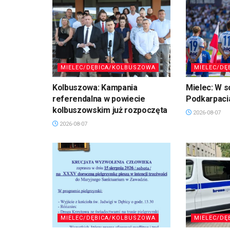
MIELEC/DĘBICA/KOLBUSZOWA
MIELEC/DĘ
Kolbuszowa: Kampania
Mielec: W s
referendalna w powiecie
Podkarpaci
kolbuszowskim już rozpoczęta
2026-08-07
2026-08-07
MIELEC/DĘBICA/KOLBUSZOWA
MIELEC/DĘ