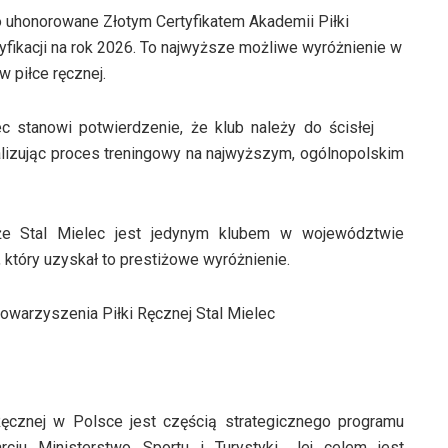
o uhonorowane Złotym Certyfikatem Akademii Piłki
fikacji na rok 2026. To najwyższe możliwe wyróżnienie w
 piłce ręcznej.
c stanowi potwierdzenie, że klub należy do ścisłej
lizując proces treningowy na najwyższym, ogólnopolskim
 że Stal Mielec jest jedynym klubem w województwie
tóry uzyskał to prestiżowe wyróżnienie.
owarzyszenia Piłki Ręcznej Stal Mielec
Ręcznej w Polsce jest częścią strategicznego programu
rciu Ministerstwo Sportu i Turystyki. Jej celem jest