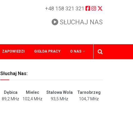
+48 158 321 321
SŁUCHAJ NAS
ZAPOWIEDZI
GIEŁDA PRACY
O NAS
Słuchaj Nas:
Dębica
Mielec
Stalowa Wola
Tarnobrzeg
89,2 MHz
102,4 MHz
93,5 MHz
104,7 MHz