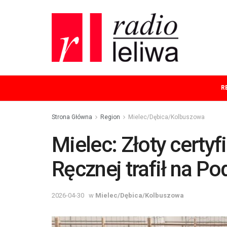
R
Strona Główna
Region
Mielec/Dębica/Kolbuszowa
Mielec: Złoty certyf
Ręcznej trafił na P
2026-04-30
w
Mielec/Dębica/Kolbuszowa