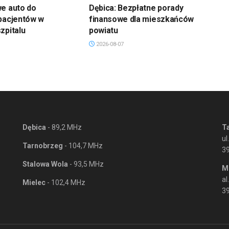
we auto do
Dębica: Bezpłatne porady
pacjentów w
finansowe dla mieszkańców
zpitalu
powiatu
2026-08-07
Dębica
- 89,2 MHz
T
ul
Tarnobrzeg
- 104,7 MHz
3
Stalowa Wola
- 93,5 MHz
M
al
Mielec
- 102,4 MHz
39