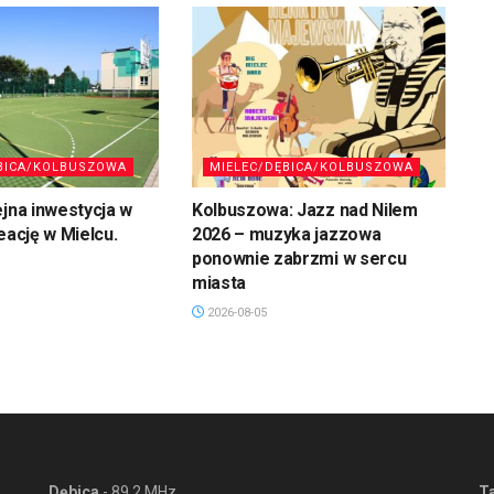
BICA/KOLBUSZOWA
MIELEC/DĘBICA/KOLBUSZOWA
ejna inwestycja w
Kolbuszowa: Jazz nad Nilem
eację w Mielcu.
2026 – muzyka jazzowa
ponownie zabrzmi w sercu
miasta
2026-08-05
Dębica
- 89,2 MHz
T