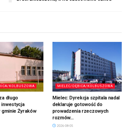
BICA/KOLBUSZOWA
MIELEC/DĘBICA/KOLBUSZOWA
za długo
Mielec: Dyrekcja szpitala nadal
 inwestycja
deklaruje gotowość do
w gminie Żyraków
prowadzenia rzeczowych
rozmów…
2026-08-05