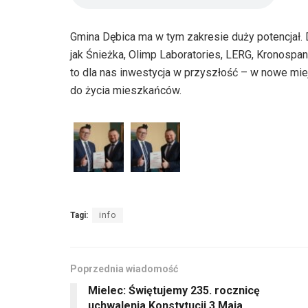
Gmina Dębica ma w tym zakresie duży potencjał. D
jak Śnieżka, Olimp Laboratories, LERG, Kronospa
to dla nas inwestycja w przyszłość – w nowe mie
do życia mieszkańców.
Tagi:
info
Poprzednia wiadomość
Mielec: Świętujemy 235. rocznicę
uchwalenia Konstytucji 3 Maja