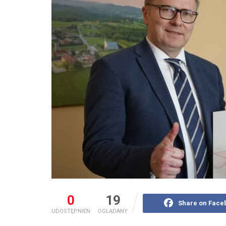
0
19
Share on Face
UDOSTĘPNIEŃ
OGLĄDANY