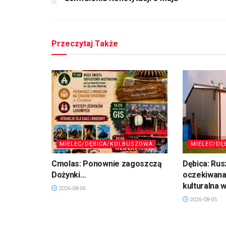
Przeczytaj Także
MIELEC/DĘBICA/KOLBUSZOWA
MIELEC/DĘ
Cmolas: Ponownie zagoszczą
Dębica: Rus
Dożynki…
oczekiwana
kulturalna 
2026-08-06
2026-08-05