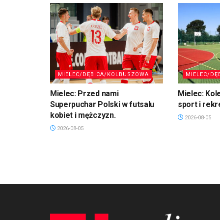
MIELEC/DĘBICA/KOLBUSZOWA
MIELEC/DĘ
Mielec: Przed nami
Mielec: Kol
Superpuchar Polski w futsalu
sport i rekr
kobiet i mężczyzn.
2026-08-05
2026-08-05