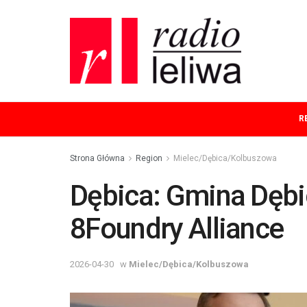
R
Strona Główna
Region
Mielec/Dębica/Kolbuszowa
Dębica: Gmina Dębi
8Foundry Alliance
2026-04-30
w
Mielec/Dębica/Kolbuszowa