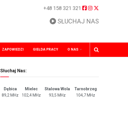
+48 158 321 321
SŁUCHAJ NAS
ZAPOWIEDZI
GIEŁDA PRACY
O NAS
Słuchaj Nas:
Dębica
Mielec
Stalowa Wola
Tarnobrzeg
89,2 MHz
102,4 MHz
93,5 MHz
104,7 MHz