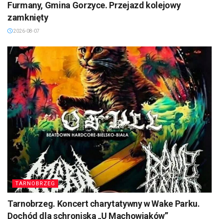
Furmany, Gmina Gorzyce. Przejazd kolejowy
zamknięty
2026-08-07
TARNOBRZEG
Tarnobrzeg. Koncert charytatywny w Wake Parku.
Dochód dla schroniska „U Machowiaków”