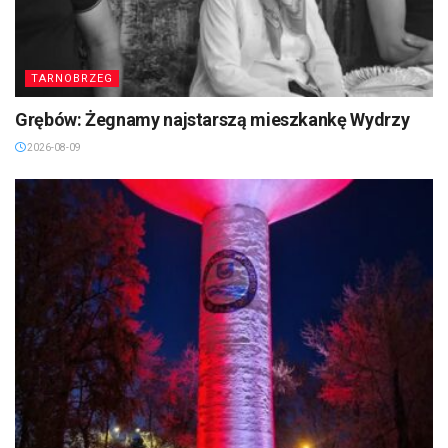
TARNOBRZEG
Grębów: Żegnamy najstarszą mieszkankę Wydrzy
2026-08-09