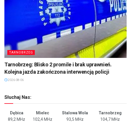
TARNOBRZEG
Tarnobrzeg: Blisko 2 promile i brak uprawnień.
Kolejna jazda zakończona interwencją policji
2026-08-06
Słuchaj Nas:
Dębica
Mielec
Stalowa Wola
Tarnobrzeg
89,2 MHz
102,4 MHz
93,5 MHz
104,7 MHz