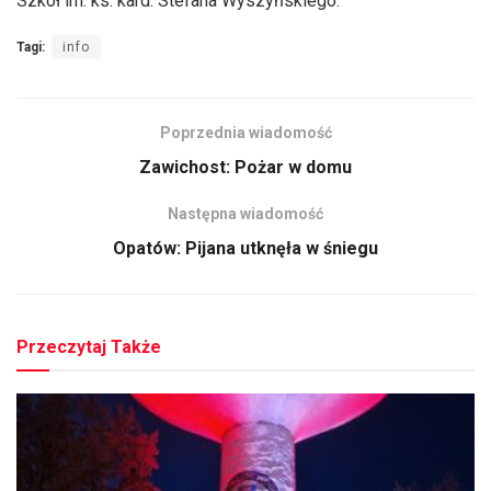
Szkół im. ks. kard. Stefana Wyszyńskiego.
Tagi:
info
Poprzednia wiadomość
Zawichost: Pożar w domu
Następna wiadomość
Opatów: Pijana utknęła w śniegu
Przeczytaj Także