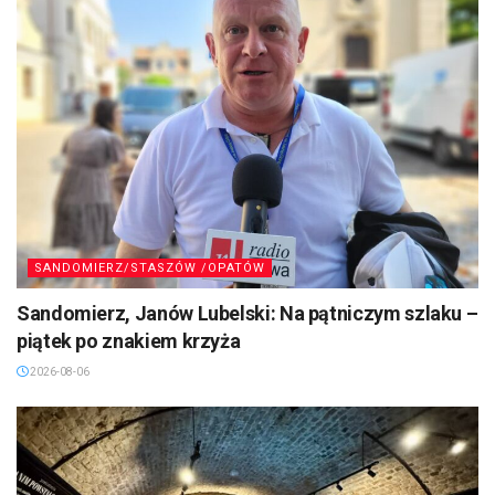
SANDOMIERZ/STASZÓW /OPATÓW
Sandomierz, Janów Lubelski: Na pątniczym szlaku –
piątek po znakiem krzyża
2026-08-06