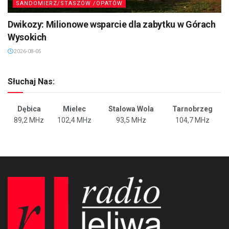
SANDOMIERZ/STASZÓW /OPATÓW
Dwikozy: Milionowe wsparcie dla zabytku w Górach
Wysokich
2026-08-05
Słuchaj Nas:
Dębica
Mielec
Stalowa Wola
Tarnobrzeg
89,2 MHz
102,4 MHz
93,5 MHz
104,7 MHz