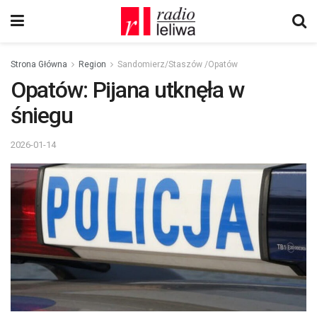
Strona Główna
Region
Sandomierz/Staszów /Opatów
Opatów: Pijana utknęła w
śniegu
2026-01-14