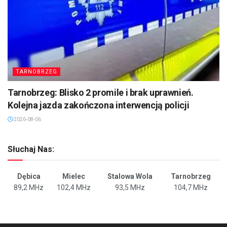
TARNOBRZEG
Tarnobrzeg: Blisko 2 promile i brak uprawnień.
Kolejna jazda zakończona interwencją policji
2026-08-06
Słuchaj Nas:
Dębica
Mielec
Stalowa Wola
Tarnobrzeg
89,2 MHz
102,4 MHz
93,5 MHz
104,7 MHz