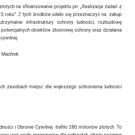
otych na sfinansowanie projektu pn. „Realizacja zadań z
25 roku”. Z tych środków udało się przeznaczyć na zakup
rzymanie infrastruktury ochrony ludności, rozbudowę
potencjalnych obiektów zbiorowej ochrony oraz działania
cywilnej.
a Machnik
ch zasobach miejsc dla większego schronienia ludności
ści i Obronie Cywilnej trafiło 280 milionów złotych. To
dowę ujęć wody, magazynów dla jednostek straży pożarnej