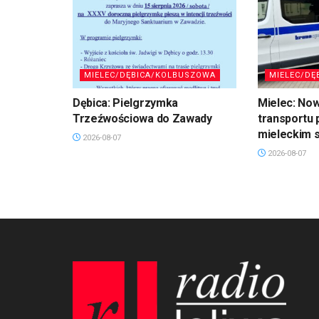
MIELEC/DĘBICA/KOLBUSZOWA
MIELEC/DĘ
Dębica: Pielgrzymka
Mielec: No
Trzeźwościowa do Zawady
transportu 
mieleckim s
2026-08-07
2026-08-07