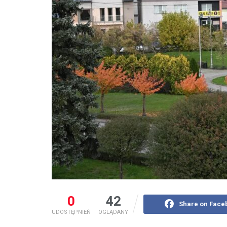
0
42
Share on Face
UDOSTĘPNIEŃ
OGLĄDANY