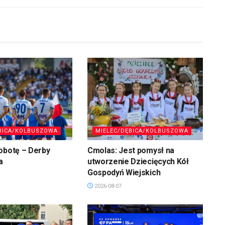
BICA/KOLBUSZOWA
MIELEC/DĘBICA/KOLBUSZOWA
obotę – Derby
Cmolas: Jest pomysł na
a
utworzenie Dziecięcych Kół
Gospodyń Wiejskich
2026-08-07