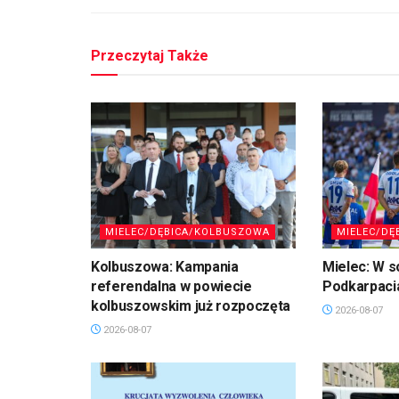
Przeczytaj Także
MIELEC/DĘBICA/KOLBUSZOWA
MIELEC/DĘ
Kolbuszowa: Kampania
Mielec: W s
referendalna w powiecie
Podkarpaci
kolbuszowskim już rozpoczęta
2026-08-07
2026-08-07