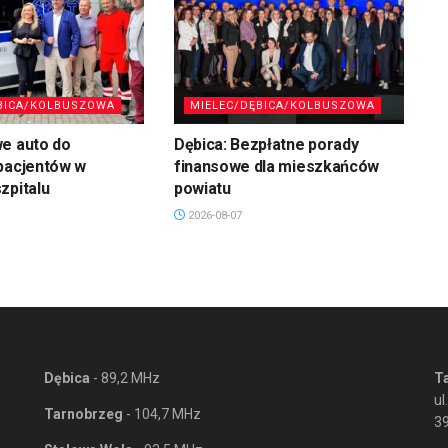
BICA/KOLBUSZOWA
MIELEC/DĘBICA/KOLBUSZOWA
we auto do
Dębica: Bezpłatne porady
pacjentów w
finansowe dla mieszkańców
zpitalu
powiatu
2026-08-07
Dębica
- 89,2 MHz
T
ul
Tarnobrzeg
- 104,7 MHz
3