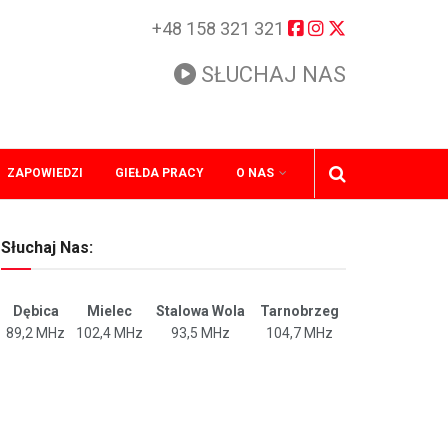
+48 158 321 321
SŁUCHAJ NAS
ZAPOWIEDZI
GIEŁDA PRACY
O NAS
Słuchaj Nas:
Dębica
Mielec
Stalowa Wola
Tarnobrzeg
89,2 MHz
102,4 MHz
93,5 MHz
104,7 MHz