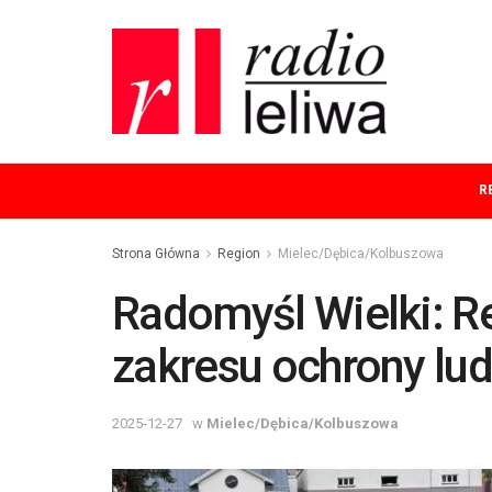
R
Strona Główna
Region
Mielec/Dębica/Kolbuszowa
Radomyśl Wielki: Re
zakresu ochrony lud
2025-12-27
w
Mielec/Dębica/Kolbuszowa