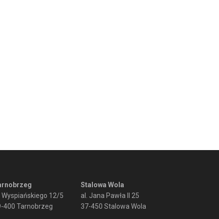
arnobrzeg
Stalowa Wola
. Wyspiańskiego 12/5
al. Jana Pawła II 25
9-400 Tarnobrzeg
37-450 Stalowa Wola