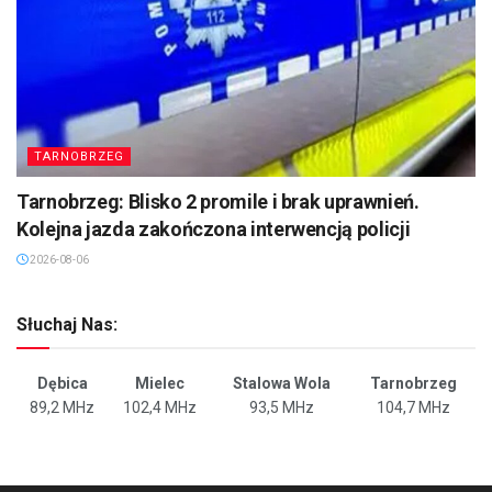
TARNOBRZEG
Tarnobrzeg: Blisko 2 promile i brak uprawnień.
Kolejna jazda zakończona interwencją policji
2026-08-06
Słuchaj Nas:
Dębica
Mielec
Stalowa Wola
Tarnobrzeg
89,2 MHz
102,4 MHz
93,5 MHz
104,7 MHz