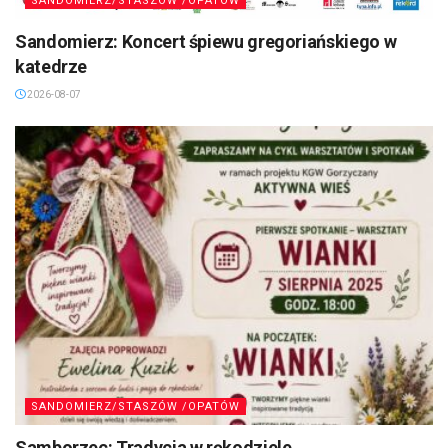
SANDOMIERZ/STASZÓW /OPATÓW
Sandomierz: Koncert śpiewu gregoriańskiego w
katedrze
2026-08-07
SANDOMIERZ/STASZÓW /OPATÓW
Samborzec: Tradycja w rękodziele