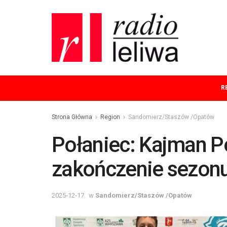
R
Strona Główna
Region
Sandomierz/Staszów /Opatów
Połaniec: Kajman P
zakończenie sezonu
2025-12-17
w
Sandomierz/Staszów /Opatów