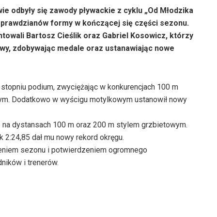
ie odbyły się zawody pływackie z cyklu „Od Młodzika
 sprawdzianów formy w kończącej się części sezonu.
owali Bartosz Cieślik oraz Gabriel Kosowicz, którzy
wy, zdobywając medale oraz ustanawiając nowe
 stopniu podium, zwyciężając w konkurencjach 100 m
wym. Dodatkowo w wyścigu motylkowym ustanowił nowy
 na dystansach 100 m oraz 200 m stylem grzbietowym.
k 2:24,85 dał mu nowy rekord okręgu.
zeniem sezonu i potwierdzeniem ogromnego
ników i trenerów.