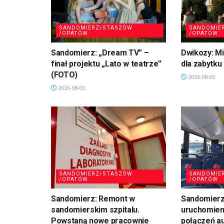
SANDOMIERZ/STASZÓW
SANDOMIE
/OPATÓW
/OPATÓW
Sandomierz: „Dream TV” –
Dwikozy: M
finał projektu „Lato w teatrze”
dla zabytku
(FOTO)
2026-08-05
2026-08-05
SANDOMIERZ/STASZÓW
SANDOMIE
/OPATÓW
/OPATÓW
Sandomierz: Remont w
Sandomierz:
sandomierskim szpitalu.
uruchomien
Powstaną nowe pracownie
połączeń a