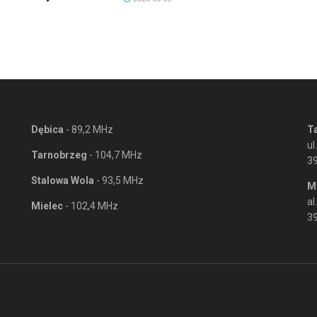
Dębica
- 89,2 MHz
T
ul
Tarnobrzeg
- 104,7 MHz
3
Stalowa Wola
- 93,5 MHz
M
al
Mielec
- 102,4 MHz
39