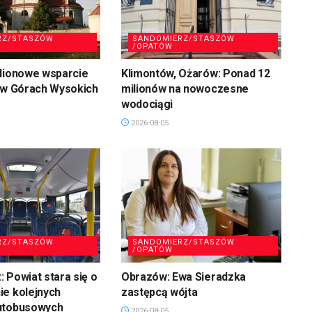
RZ/STASZÓW
SANDOMIERZ/STASZÓW
/OPATÓW
ilionowe wsparcie
Klimontów, Ożarów: Ponad 12
 w Górach Wysokich
milionów na nowoczesne
wodociągi
2026-08-05
RZ/STASZÓW
SANDOMIERZ/STASZÓW
/OPATÓW
 Powiat stara się o
Obrazów: Ewa Sieradzka
ie kolejnych
zastępcą wójta
utobusowych
2026-08-05