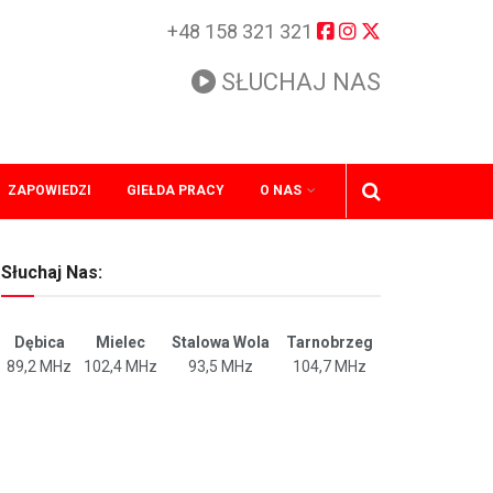
+48 158 321 321
SŁUCHAJ NAS
ZAPOWIEDZI
GIEŁDA PRACY
O NAS
Słuchaj Nas:
Dębica
Mielec
Stalowa Wola
Tarnobrzeg
89,2 MHz
102,4 MHz
93,5 MHz
104,7 MHz