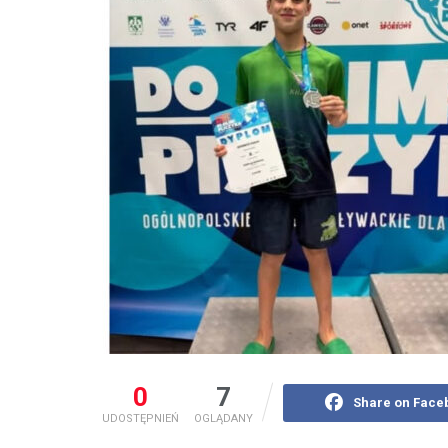
0
7
Share on Face
UDOSTĘPNIEŃ
OGLĄDANY