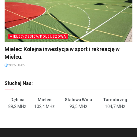
MIELEC/DĘBICA/KOLBUSZOWA
Mielec: Kolejna inwestycja w sport i rekreację w
Mielcu.
2026-08-05
Słuchaj Nas:
Dębica
Mielec
Stalowa Wola
Tarnobrzeg
89,2 MHz
102,4 MHz
93,5 MHz
104,7 MHz