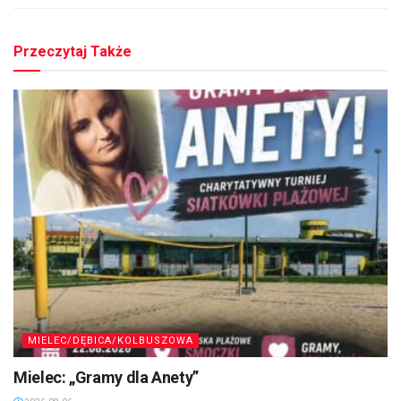
Przeczytaj Także
MIELEC/DĘBICA/KOLBUSZOWA
Mielec: „Gramy dla Anety”