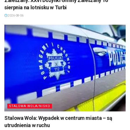
Zaleszany: XXVI Dożynki Gminy Zaleszany 16
sierpnia na lotnisku w Turbi
2026-08-06
STALOWA WOLA/NISKO
Stalowa Wola: Wypadek w centrum miasta – są
utrudnienia w ruchu