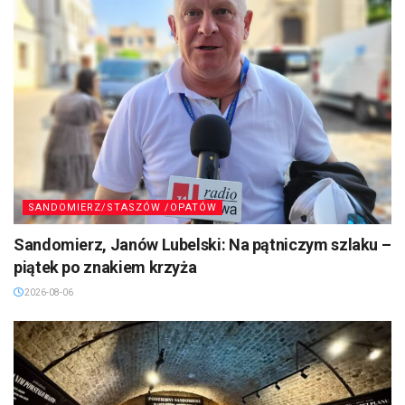
SANDOMIERZ/STASZÓW /OPATÓW
Sandomierz, Janów Lubelski: Na pątniczym szlaku –
piątek po znakiem krzyża
2026-08-06