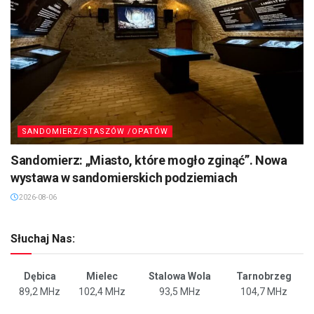
SANDOMIERZ/STASZÓW /OPATÓW
Sandomierz: „Miasto, które mogło zginąć”. Nowa
wystawa w sandomierskich podziemiach
2026-08-06
Słuchaj Nas:
Dębica
Mielec
Stalowa Wola
Tarnobrzeg
89,2 MHz
102,4 MHz
93,5 MHz
104,7 MHz