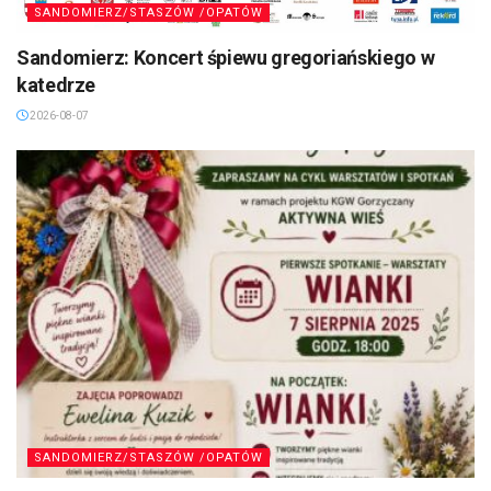
SANDOMIERZ/STASZÓW /OPATÓW
Sandomierz: Koncert śpiewu gregoriańskiego w
katedrze
2026-08-07
SANDOMIERZ/STASZÓW /OPATÓW