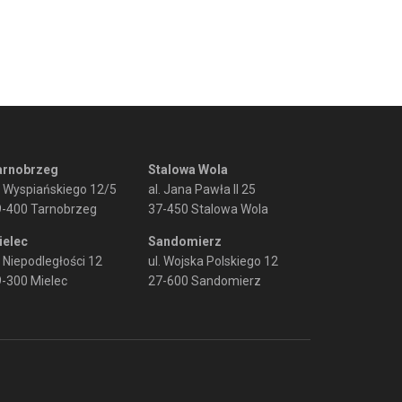
arnobrzeg
Stalowa Wola
. Wyspiańskiego 12/5
al. Jana Pawła II 25
9-400 Tarnobrzeg
37-450 Stalowa Wola
ielec
Sandomierz
. Niepodległości 12
ul. Wojska Polskiego 12
-300 Mielec
27-600 Sandomierz