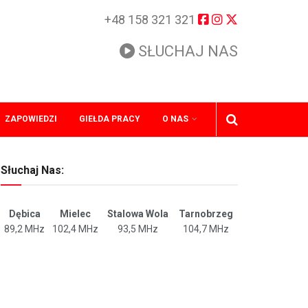
+48 158 321 321
SŁUCHAJ NAS
ZAPOWIEDZI
GIEŁDA PRACY
O NAS
Słuchaj Nas:
Dębica
Mielec
Stalowa Wola
Tarnobrzeg
89,2 MHz
102,4 MHz
93,5 MHz
104,7 MHz