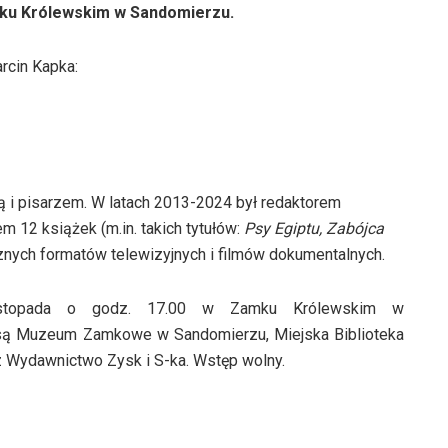
amku Królewskim w Sandomierzu.
cin Kapka:
ą i pisarzem. W latach 2013-2024 był redaktorem
m 12 książek (m.in. takich tytułów:
Psy Egiptu, Zabójca
icznych formatów telewizyjnych i filmów dokumentalnych.
istopada o godz. 17.00 w Zamku Królewskim w
 są Muzeum Zamkowe w Sandomierzu, Miejska Biblioteka
 Wydawnictwo Zysk i S-ka. Wstęp wolny.