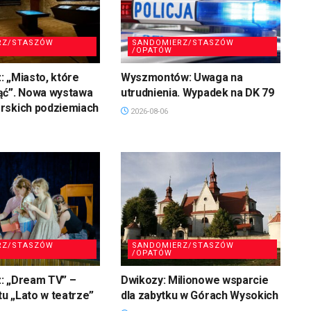
RZ/STASZÓW
SANDOMIERZ/STASZÓW
/OPATÓW
 „Miasto, które
Wyszmontów: Uwaga na
ąć”. Nowa wystawa
utrudnienia. Wypadek na DK 79
rskich podziemiach
2026-08-06
RZ/STASZÓW
SANDOMIERZ/STASZÓW
/OPATÓW
: „Dream TV” –
Dwikozy: Milionowe wsparcie
tu „Lato w teatrze”
dla zabytku w Górach Wysokich