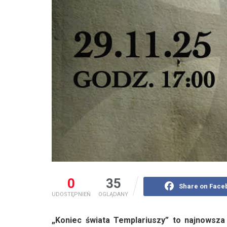
0
35
Share on Face
UDOSTĘPNIEŃ
OGLĄDANY
„Koniec świata Templariuszy” to najnowsza