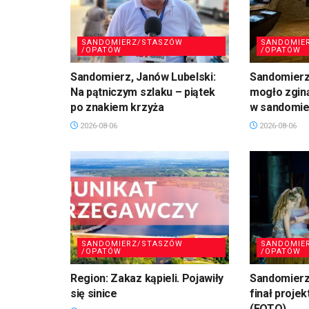
SANDOMIERZ/STASZÓW
SANDOMIE
/OPATÓW
/OPATÓW
Sandomierz, Janów Lubelski:
Sandomierz:
Na pątniczym szlaku – piątek
mogło zgin
po znakiem krzyża
w sandomie
2026-08-06
2026-08-06
SANDOMIERZ/STASZÓW
SANDOMIE
/OPATÓW
/OPATÓW
Region: Zakaz kąpieli. Pojawiły
Sandomierz
się sinice
finał projek
(FOTO)