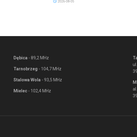
2026-08-05
Dębica
- 89,2 MHz
T
ul
Tarnobrzeg
- 104,7 MHz
3
Stalowa Wola
- 93,5 MHz
M
al
Mielec
- 102,4 MHz
39