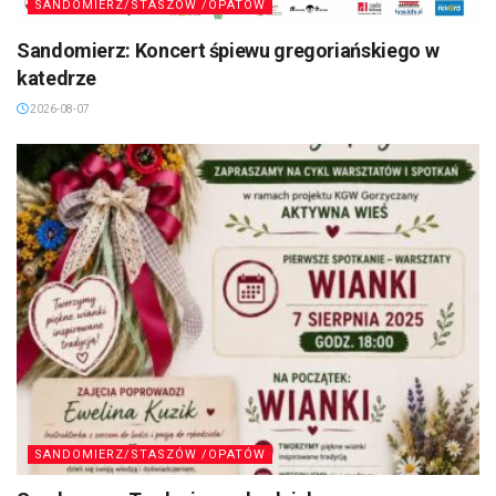
SANDOMIERZ/STASZÓW /OPATÓW
Sandomierz: Koncert śpiewu gregoriańskiego w
katedrze
2026-08-07
SANDOMIERZ/STASZÓW /OPATÓW