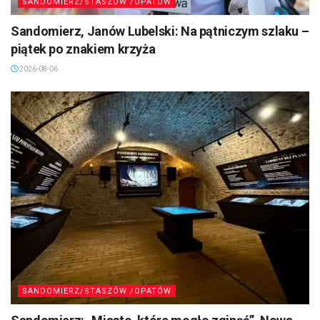
SANDOMIERZ/STASZÓW /OPATÓW
Sandomierz, Janów Lubelski: Na pątniczym szlaku –
piątek po znakiem krzyża
2026-08-06
SANDOMIERZ/STASZÓW /OPATÓW