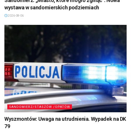
Sandomierz: „Miasto, które mogło zginąć”. Nowa
wystawa w sandomierskich podziemiach
2026-08-06
SANDOMIERZ/STASZÓW /OPATÓW
Wyszmontów: Uwaga na utrudnienia. Wypadek na DK
79