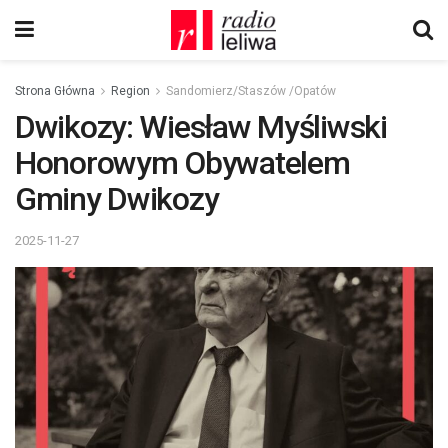
Strona Główna
Region
Sandomierz/Staszów /Opatów
Dwikozy: Wiesław Myśliwski
Honorowym Obywatelem
Gminy Dwikozy
2025-11-27