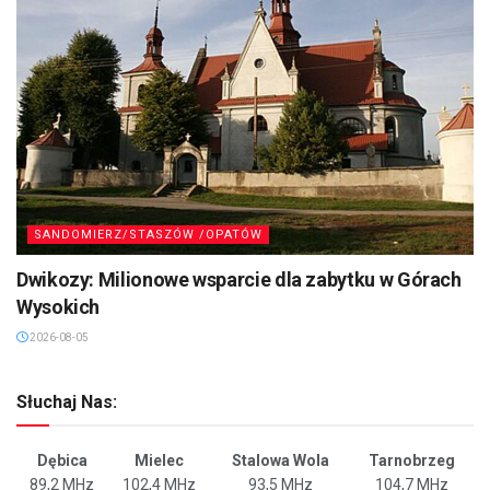
SANDOMIERZ/STASZÓW /OPATÓW
Dwikozy: Milionowe wsparcie dla zabytku w Górach
Wysokich
2026-08-05
Słuchaj Nas:
Dębica
Mielec
Stalowa Wola
Tarnobrzeg
89,2 MHz
102,4 MHz
93,5 MHz
104,7 MHz