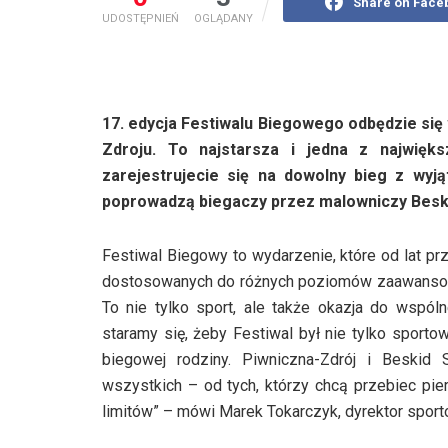
Share on Face
UDOSTĘPNIEŃ
OGLĄDANY
17. edycja Festiwalu Biegowego odbędzie się
Zdroju. To najstarsza i jedna z najwię
zarejestrujecie się na dowolny bieg z wy
poprowadzą biegaczy przez malowniczy Beski
Festiwal Biegowy to wydarzenie, które od lat prz
dostosowanych do różnych poziomów zaawansowan
To nie tylko sport, ale także okazja do wspól
staramy się, żeby Festiwal był nie tylko spor
biegowej rodziny. Piwniczna-Zdrój i Beskid
wszystkich – od tych, którzy chcą przebiec pie
limitów” – mówi Marek Tokarczyk, dyrektor spor