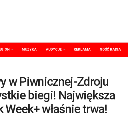
EGION
MUZYKA
AUDYCJE
REKLAMA
GOŚĆ RADIA
y w Piwnicznej-Zdroju
ystkie biegi! Największa
k Week+ właśnie trwa!