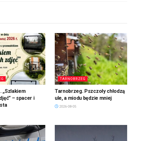
EG
TARNOBRZEG
. „Szlakiem
Tarnobrzeg. Pszczoły chłodzą
djęć” – spacer i
ule, a miodu będzie mniej
asta
2026-08-05