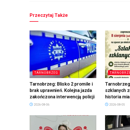
Przeczytaj Także
TARNOBRZEG
TARNOBRZ
Tarnobrzeg: Blisko 2 promile i
Tarnobrzeg
brak uprawnień. Kolejna jazda
szklanych z
zakończona interwencją policji
historia mi
2026-08-06
2026-08-05