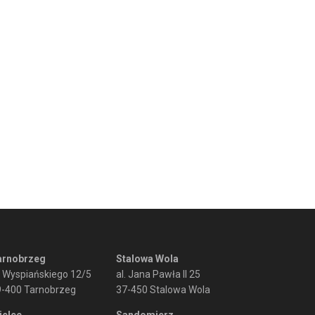
arnobrzeg
Stalowa Wola
. Wyspiańskiego 12/5
al. Jana Pawła II 25
9-400 Tarnobrzeg
37-450 Stalowa Wola
ielec
Sandomierz