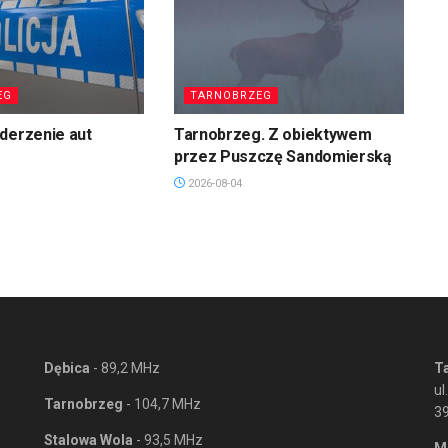
EG
TARNOBRZEG
derzenie aut
Tarnobrzeg. Z obiektywem
przez Puszczę Sandomierską
2026-08-04
Dębica
- 89,2 MHz
T
ul
Tarnobrzeg
- 104,7 MHz
3
Stalowa Wola
- 93,5 MHz
M