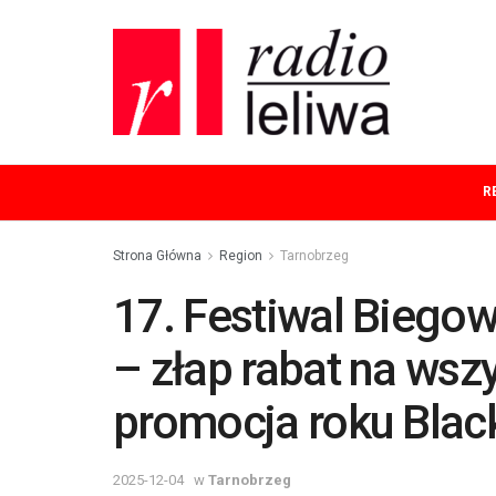
R
Strona Główna
Region
Tarnobrzeg
17. Festiwal Biegow
– złap rabat na wsz
promocja roku Blac
2025-12-04
w
Tarnobrzeg