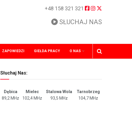
+48 158 321 321
SŁUCHAJ NAS
ZAPOWIEDZI
GIEŁDA PRACY
O NAS
Słuchaj Nas:
Dębica
Mielec
Stalowa Wola
Tarnobrzeg
89,2 MHz
102,4 MHz
93,5 MHz
104,7 MHz