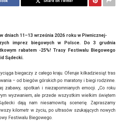
book
Share on Twitter
 w dniach 11–13 września 2026 roku w Piwnicznej-
kszych imprez biegowych w Polsce. Do 3 grudnia
jątkowym rabatem -25%! Trasy Festiwalu Biegowego
d Sądecki.
yciąga biegaczy z całego kraju. Oferuje kilkadziesiąt tras
ia – od biegów górskich po maratony i biegi rodzinne.
nej zabawy, spotkań i niezapomnianych emocji. „Co roku
towym wyzwaniem, ale przede wszystkim wielkim świętem
 Sądecki dają nam niesamowitą scenerię. Zapraszamy
rwszy kilometr w życiu, po ultrasów szukających nowych
towy Festiwalu Biegowego.