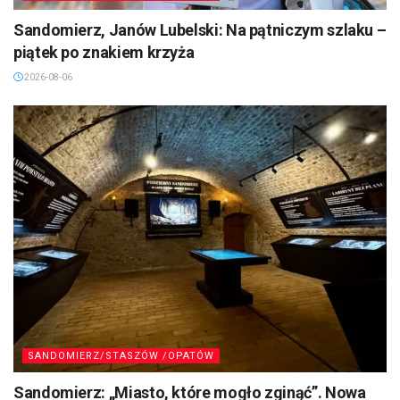
Sandomierz, Janów Lubelski: Na pątniczym szlaku –
piątek po znakiem krzyża
2026-08-06
SANDOMIERZ/STASZÓW /OPATÓW
Sandomierz: „Miasto, które mogło zginąć”. Nowa