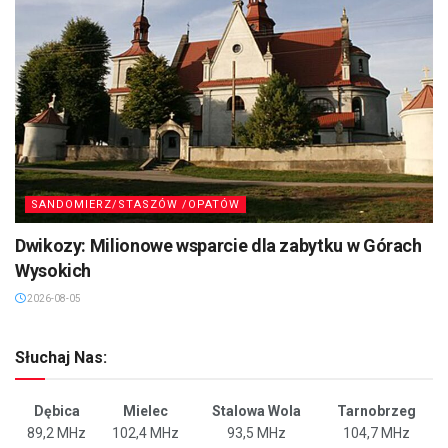
SANDOMIERZ/STASZÓW /OPATÓW
Dwikozy: Milionowe wsparcie dla zabytku w Górach
Wysokich
2026-08-05
Słuchaj Nas:
Dębica
Mielec
Stalowa Wola
Tarnobrzeg
89,2 MHz
102,4 MHz
93,5 MHz
104,7 MHz