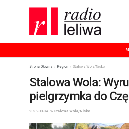
R
Strona Główna
Region
Stalowa Wola/Nisko
Stalowa Wola: Wyru
pielgrzymka do Cz
2025-08-04
w
Stalowa Wola/Nisko