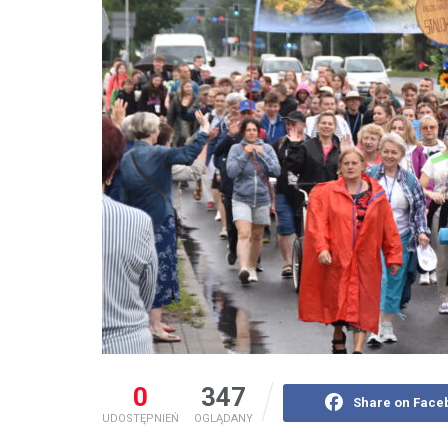
0
347
Share on Face
UDOSTĘPNIEŃ
OGLĄDANY