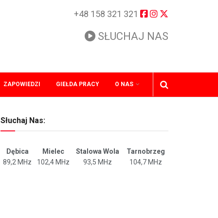
+48 158 321 321
SŁUCHAJ NAS
ZAPOWIEDZI
GIEŁDA PRACY
O NAS
Słuchaj Nas:
Dębica
Mielec
Stalowa Wola
Tarnobrzeg
89,2 MHz
102,4 MHz
93,5 MHz
104,7 MHz