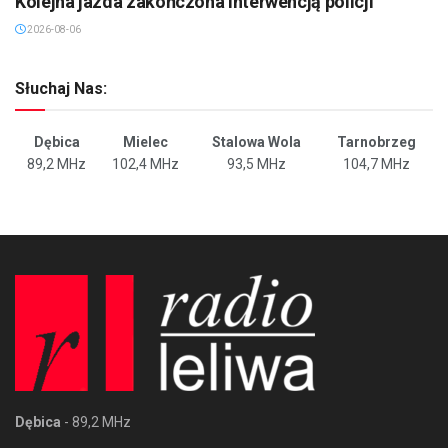
Kolejna jazda zakończona interwencją policji
2026-08-06
Słuchaj Nas:
Dębica
Mielec
Stalowa Wola
Tarnobrzeg
89,2 MHz
102,4 MHz
93,5 MHz
104,7 MHz
Dębica
- 89,2 MHz