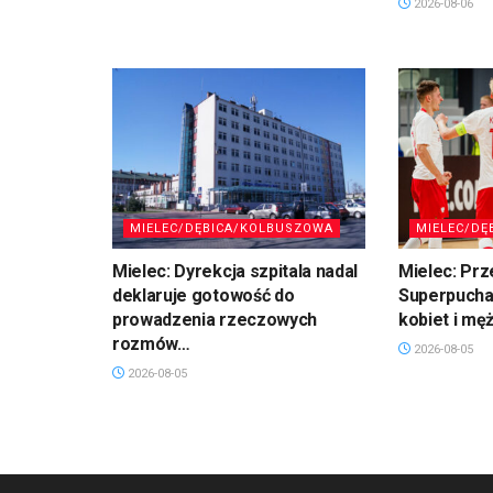
2026-08-06
MIELEC/DĘBICA/KOLBUSZOWA
MIELEC/DĘ
Mielec: Dyrekcja szpitala nadal
Mielec: Prz
deklaruje gotowość do
Superpuchar
prowadzenia rzeczowych
kobiet i mę
rozmów…
2026-08-05
2026-08-05