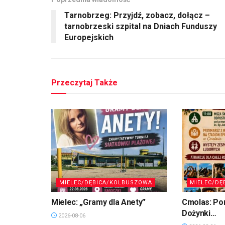
Tarnobrzeg: Przyjdź, zobacz, dołącz –
tarnobrzeski szpital na Dniach Funduszy
Europejskich
Przeczytaj Także
MIELEC/DĘBICA/KOLBUSZOWA
MIELEC/DĘ
Mielec: „Gramy dla Anety”
Cmolas: Po
Dożynki…
2026-08-06