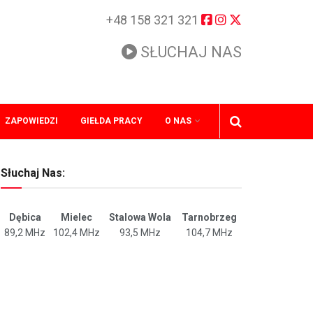
+48 158 321 321
SŁUCHAJ NAS
ZAPOWIEDZI
GIEŁDA PRACY
O NAS
Słuchaj Nas:
Dębica
Mielec
Stalowa Wola
Tarnobrzeg
89,2 MHz
102,4 MHz
93,5 MHz
104,7 MHz