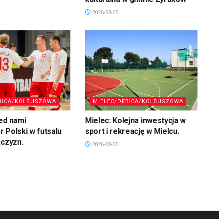
2026-08-05
BICA/KOLBUSZOWA
MIELEC/DĘBICA/KOLBUSZOWA
ed nami
Mielec: Kolejna inwestycja w
 Polski w futsalu
sport i rekreację w Mielcu.
żczyzn.
2026-08-05