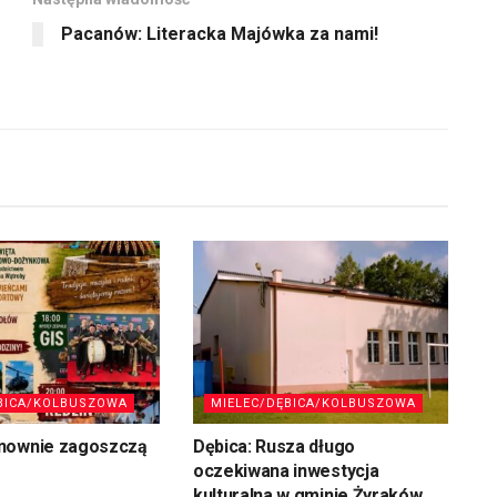
Pacanów: Literacka Majówka za nami!
BICA/KOLBUSZOWA
MIELEC/DĘBICA/KOLBUSZOWA
nownie zagoszczą
Dębica: Rusza długo
oczekiwana inwestycja
kulturalna w gminie Żyraków