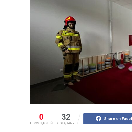
0
32
Share on Face
UDOSTĘPNIEŃ
OGLĄDANY