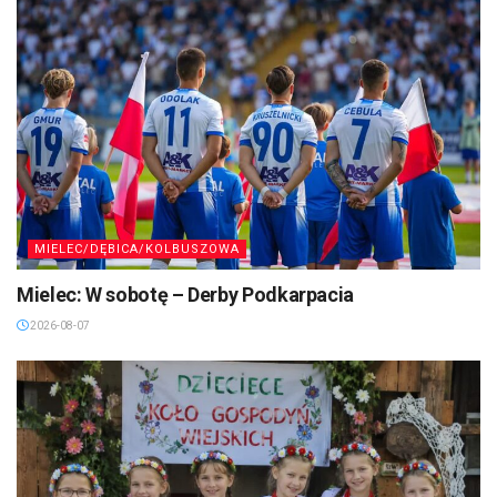
MIELEC/DĘBICA/KOLBUSZOWA
Mielec: W sobotę – Derby Podkarpacia
2026-08-07