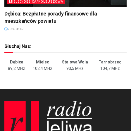
MIELEC/DĘBICA/KOLBUSZOWA
Dębica: Bezpłatne porady finansowe dla
mieszkańców powiatu
2026-08-07
Słuchaj Nas:
Dębica
Mielec
Stalowa Wola
Tarnobrzeg
89,2 MHz
102,4 MHz
93,5 MHz
104,7 MHz