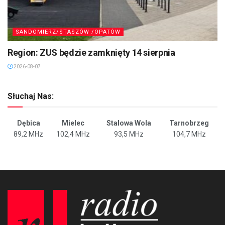
SANDOMIERZ/STASZÓW /OPATÓW
Region: ZUS będzie zamknięty 14 sierpnia
2026-08-07
Słuchaj Nas:
Dębica
Mielec
Stalowa Wola
Tarnobrzeg
89,2 MHz
102,4 MHz
93,5 MHz
104,7 MHz