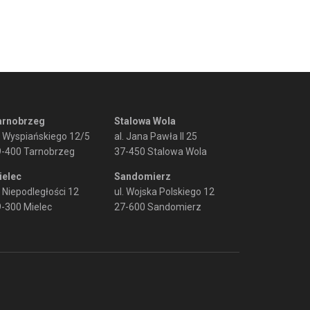
arnobrzeg
Stalowa Wola
. Wyspiańskiego 12/5
al. Jana Pawła II 25
9-400 Tarnobrzeg
37-450 Stalowa Wola
ielec
Sandomierz
. Niepodległości 12
ul. Wojska Polskiego 12
-300 Mielec
27-600 Sandomierz