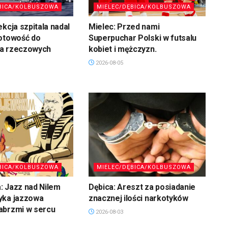
BICA/KOLBUSZOWA
MIELEC/DĘBICA/KOLBUSZOWA
ekcja szpitala nadal
Mielec: Przed nami
gotowość do
Superpuchar Polski w futsalu
a rzeczowych
kobiet i mężczyzn.
2026-08-05
BICA/KOLBUSZOWA
MIELEC/DĘBICA/KOLBUSZOWA
: Jazz nad Nilem
Dębica: Areszt za posiadanie
yka jazzowa
znacznej ilości narkotyków
abrzmi w sercu
2026-08-03