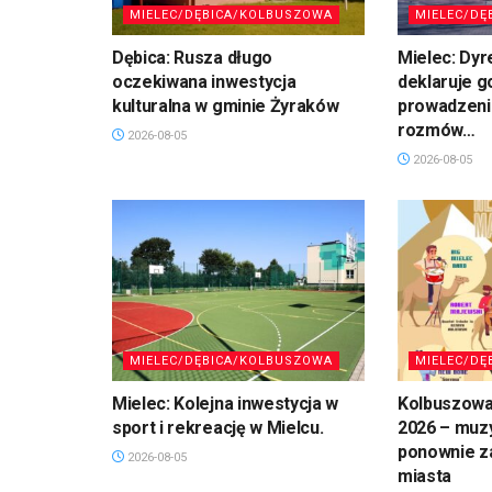
MIELEC/DĘBICA/KOLBUSZOWA
MIELEC/DĘ
Dębica: Rusza długo
Mielec: Dyr
oczekiwana inwestycja
deklaruje 
kulturalna w gminie Żyraków
prowadzeni
rozmów…
2026-08-05
2026-08-05
MIELEC/DĘBICA/KOLBUSZOWA
MIELEC/DĘ
Mielec: Kolejna inwestycja w
Kolbuszowa
sport i rekreację w Mielcu.
2026 – muz
ponownie z
2026-08-05
miasta