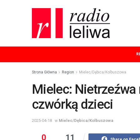
R
Strona Główna
Region
Mielec/Dębica/Kolbuszowa
Mielec: Nietrzeźwa
czwórką dzieci
2025-04-18
w
Mielec/Dębica/Kolbuszowa
0
11
Share on Face