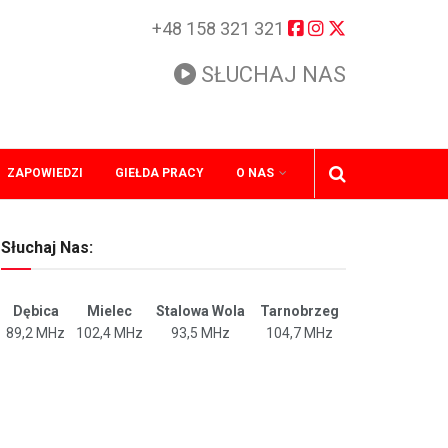
+48 158 321 321
SŁUCHAJ NAS
ZAPOWIEDZI
GIEŁDA PRACY
O NAS
Słuchaj Nas:
Dębica
Mielec
Stalowa Wola
Tarnobrzeg
89,2 MHz
102,4 MHz
93,5 MHz
104,7 MHz