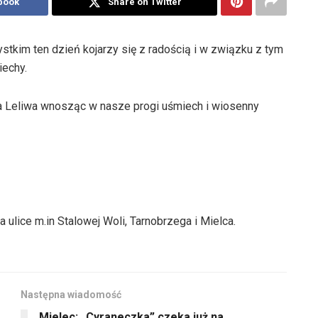
book
Share on Twitter
tkim ten dzień kojarzy się z radością i w związku z tym
iechy.
a Leliwa wnosząc w nasze progi uśmiech i wiosenny
ulice m.in Stalowej Woli, Tarnobrzega i Mielca.
Następna wiadomość
Mielec: „Cyraneczka” czeka już na