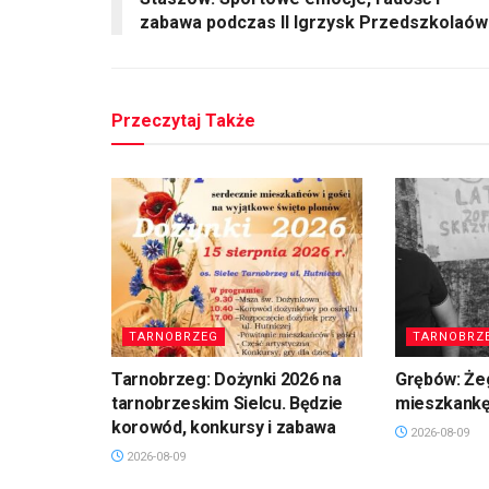
zabawa podczas II Igrzysk Przedszkolaów
Przeczytaj Także
TARNOBRZEG
TARNOBRZ
Tarnobrzeg: Dożynki 2026 na
Grębów: Że
tarnobrzeskim Sielcu. Będzie
mieszkankę
korowód, konkursy i zabawa
2026-08-09
2026-08-09