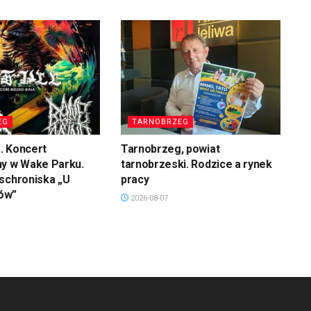
EG
TARNOBRZEG
. Koncert
Tarnobrzeg, powiat
ny w Wake Parku.
tarnobrzeski. Rodzice a rynek
schroniska „U
pracy
ów”
2026-08-07