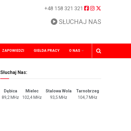
+48 158 321 321
SŁUCHAJ NAS
ZAPOWIEDZI
GIEŁDA PRACY
O NAS
Słuchaj Nas:
Dębica
Mielec
Stalowa Wola
Tarnobrzeg
89,2 MHz
102,4 MHz
93,5 MHz
104,7 MHz