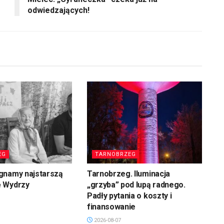
odwiedzających!
EG
TARNOBRZEG
gnamy najstarszą
Tarnobrzeg. Iluminacja
 Wydrzy
„grzyba” pod lupą radnego.
Padły pytania o koszty i
finansowanie
2026-08-07