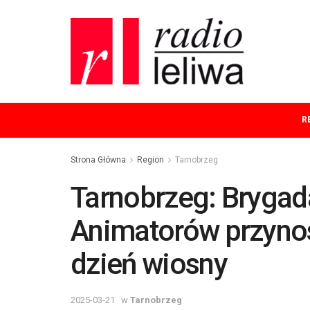
R
Strona Główna
Region
Tarnobrzeg
Tarnobrzeg: Bryga
Animatorów przynos
dzień wiosny
2025-03-21
w
Tarnobrzeg