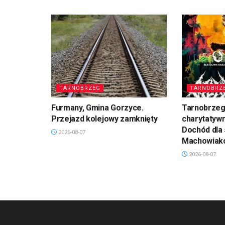
TARNOBRZEG
TARNOBRZ
Furmany, Gmina Gorzyce.
Tarnobrzeg
Przejazd kolejowy zamknięty
charytatyw
Dochód dla 
2026-08-07
Machowiak
2026-08-07