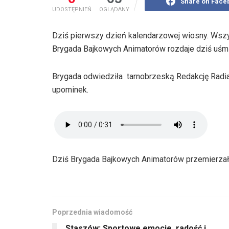
Share on Face
UDOSTĘPNIEŃ
OGLĄDANY
Dziś pierwszy dzień kalendarzowej wiosny. Wszys
Brygada Bajkowych Animatorów rozdaje dziś uśm
Brygada odwiedziła tarnobrzeską Redakcję Radi
upominek.
Dziś Brygada Bajkowych Animatorów przemierzała 
Poprzednia wiadomość
Staszów: Sportowe emocje, radość i