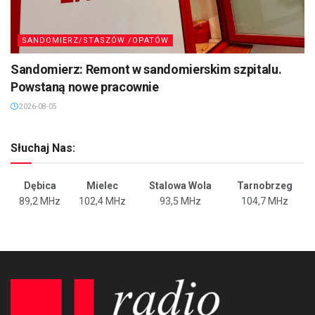
SANDOMIERZ/STASZÓW /OPATÓW
Sandomierz: Remont w sandomierskim szpitalu.
Powstaną nowe pracownie
2026-08-05
Słuchaj Nas:
Dębica
Mielec
Stalowa Wola
Tarnobrzeg
89,2 MHz
102,4 MHz
93,5 MHz
104,7 MHz