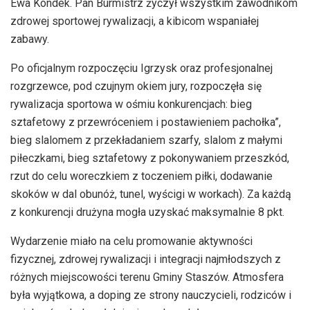
Ewa Kondek. Pan Burmistrz życzył wszystkim zawodnikom
zdrowej sportowej rywalizacji, a kibicom wspaniałej
zabawy.
Po oficjalnym rozpoczęciu Igrzysk oraz profesjonalnej
rozgrzewce, pod czujnym okiem jury, rozpoczęła się
rywalizacja sportowa w ośmiu konkurencjach: bieg
sztafetowy z przewróceniem i postawieniem pachołka”,
bieg slalomem z przekładaniem szarfy, slalom z małymi
piłeczkami, bieg sztafetowy z pokonywaniem przeszkód,
rzut do celu woreczkiem z toczeniem piłki, dodawanie
skoków w dal obunóż, tunel, wyścigi w workach). Za każdą
z konkurencji drużyna mogła uzyskać maksymalnie 8 pkt.
Wydarzenie miało na celu promowanie aktywności
fizycznej, zdrowej rywalizacji i integracji najmłodszych z
różnych miejscowości terenu Gminy Staszów. Atmosfera
była wyjątkowa, a doping ze strony nauczycieli, rodziców i