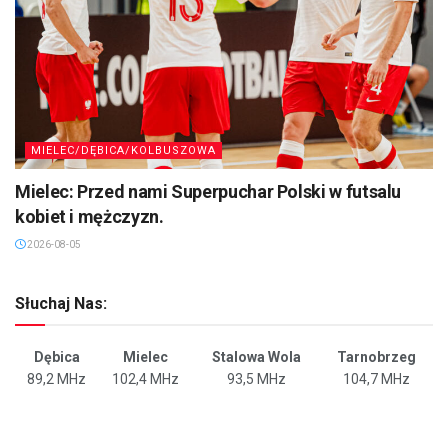
MIELEC/DĘBICA/KOLBUSZOWA
Mielec: Przed nami Superpuchar Polski w futsalu
kobiet i mężczyzn.
2026-08-05
Słuchaj Nas:
Dębica
Mielec
Stalowa Wola
Tarnobrzeg
89,2 MHz
102,4 MHz
93,5 MHz
104,7 MHz