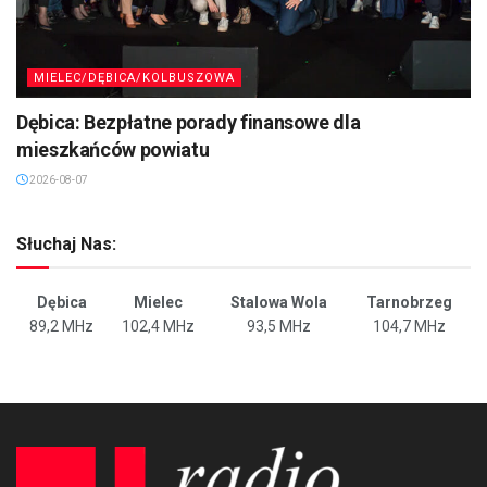
MIELEC/DĘBICA/KOLBUSZOWA
Dębica: Bezpłatne porady finansowe dla
mieszkańców powiatu
2026-08-07
Słuchaj Nas:
Dębica
Mielec
Stalowa Wola
Tarnobrzeg
89,2 MHz
102,4 MHz
93,5 MHz
104,7 MHz