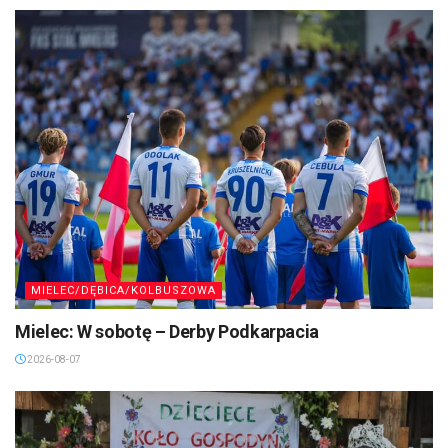
MIELEC/DĘBICA/KOLBUSZOWA
Mielec: W sobotę – Derby Podkarpacia
2026-08-07