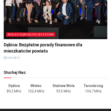
MIELEC/DĘBICA/KOLBUSZOWA
Dębica: Bezpłatne porady finansowe dla
mieszkańców powiatu
2026-08-07
Słuchaj Nas:
Dębica
Mielec
Stalowa Wola
Tarnobrzeg
89,2 MHz
102,4 MHz
93,5 MHz
104,7 MHz