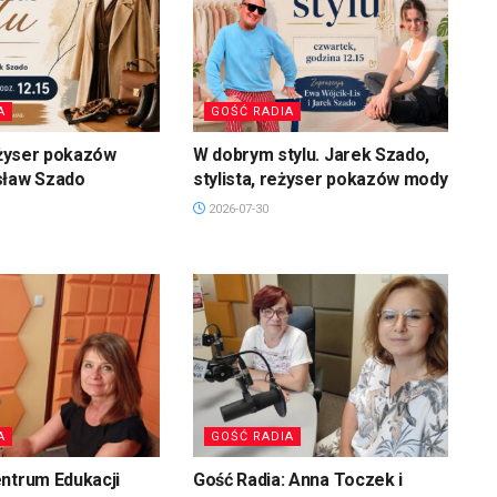
A
GOŚĆ RADIA
reżyser pokazów
W dobrym stylu. Jarek Szado,
sław Szado
stylista, reżyser pokazów mody
2026-07-30
A
GOŚĆ RADIA
ntrum Edukacji
Gość Radia: Anna Toczek i