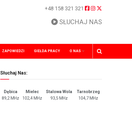
+48 158 321 321
SŁUCHAJ NAS
ZAPOWIEDZI
GIEŁDA PRACY
O NAS
Słuchaj Nas:
Dębica
Mielec
Stalowa Wola
Tarnobrzeg
89,2 MHz
102,4 MHz
93,5 MHz
104,7 MHz