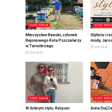
GOŚĆ RADIA
GOŚĆ RADI
Mieczysław Rawski, członek
Stylista i 
Rejonowego Koła Pszczelarzy
mody, Jaro
w Tarnobrzegu
2026-08-06
2026-08-06
GOŚĆ RADIA
GOŚĆ RADI
W dobrym stylu. Reżyser
Anna Dul,Ce