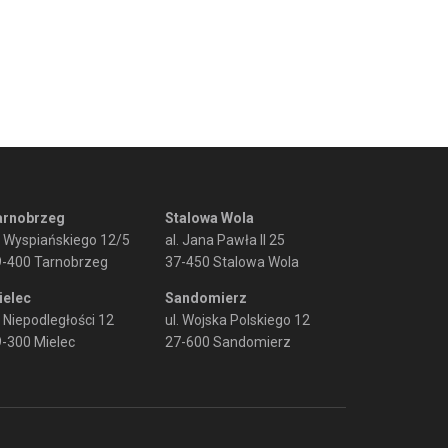
arnobrzeg
Stalowa Wola
. Wyspiańskiego 12/5
al. Jana Pawła II 25
9-400 Tarnobrzeg
37-450 Stalowa Wola
ielec
Sandomierz
. Niepodległości 12
ul. Wojska Polskiego 12
-300 Mielec
27-600 Sandomierz