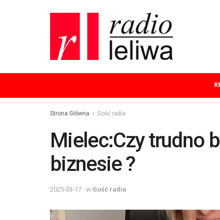
R
Strona Główna
Gość radia
Mielec:Czy trudno b
biznesie ?
2025-03-17
w
Gość radia