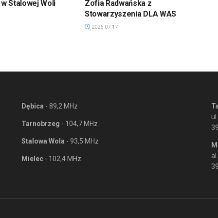
w Stalowej Woli
Zofia Radwańska z
Stowarzyszenia DLA WAS
2026-07-17
Dębica
- 89,2 MHz
T
ul
Tarnobrzeg
- 104,7 MHz
3
Stalowa Wola
- 93,5 MHz
M
al
Mielec
- 102,4 MHz
39