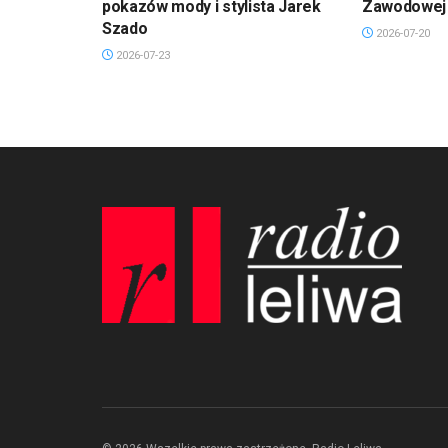
pokazów mody i stylista Jarek
Zawodowej 
Szado
2026-07-20
2026-07-23