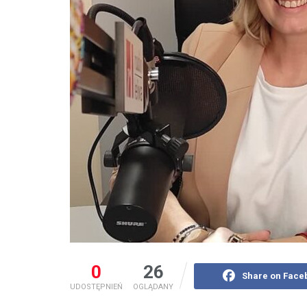
0
26
Share on Face
UDOSTĘPNIEŃ
OGLĄDANY