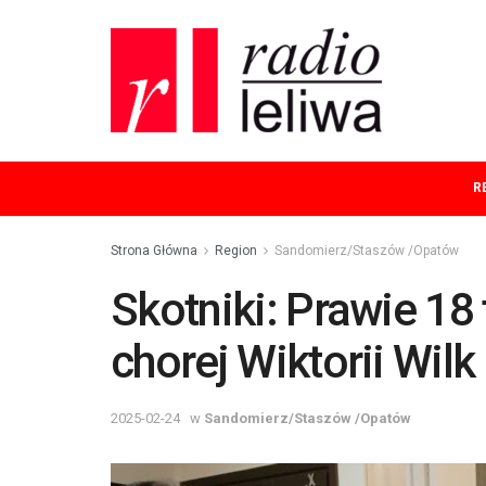
R
Strona Główna
Region
Sandomierz/Staszów /Opatów
Skotniki: Prawie 18 
chorej Wiktorii Wilk
2025-02-24
w
Sandomierz/Staszów /Opatów