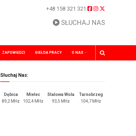
+48 158 321 321
SŁUCHAJ NAS
ZAPOWIEDZI
GIEŁDA PRACY
O NAS
Słuchaj Nas:
Dębica
Mielec
Stalowa Wola
Tarnobrzeg
89,2 MHz
102,4 MHz
93,5 MHz
104,7 MHz