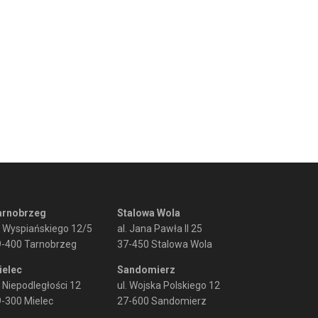
arnobrzeg
Stalowa Wola
. Wyspiańskiego 12/5
al. Jana Pawła II 25
9-400 Tarnobrzeg
37-450 Stalowa Wola
ielec
Sandomierz
. Niepodległości 12
ul. Wojska Polskiego 12
-300 Mielec
27-600 Sandomierz