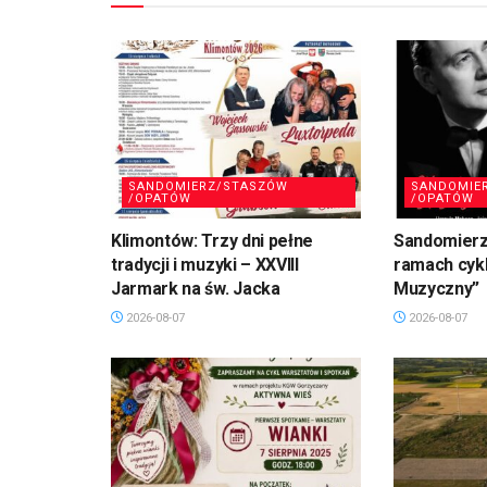
SANDOMIERZ/STASZÓW
SANDOMIE
/OPATÓW
/OPATÓW
Klimontów: Trzy dni pełne
Sandomierz
tradycji i muzyki – XXVIII
ramach cykl
Jarmark na św. Jacka
Muzyczny”
2026-08-07
2026-08-07