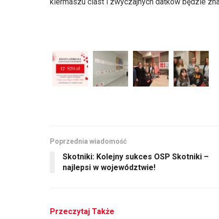
kiermaszu ciast i zwyczajnych datków będzie znan
Poprzednia wiadomość
Skotniki: Kolejny sukces OSP Skotniki –
najlepsi w województwie!
Przeczytaj Także