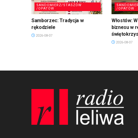
SANDOMIERZ/STASZÓW
SANDOMIE
/OPATÓW
/OPATÓW
Samborzec: Tradycja w
Włostów: Wi
rękodziele
biznesu w r
świętokrzy
2026-08-07
2026-08-07