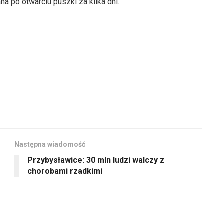
a po otwarciu puszki za kilka dni.
Następna wiadomość
Przybysławice: 30 mln ludzi walczy z
chorobami rzadkimi