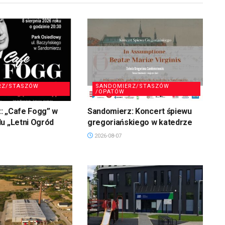
RZ/STASZÓW
SANDOMIERZ/STASZÓW
/OPATÓW
: „Cafe Fogg” w
Sandomierz: Koncert śpiewu
u „Letni Ogród
gregoriańskiego w katedrze
2026-08-07