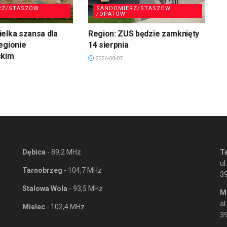
RZ/STASZÓW
SANDOMIERZ/STASZÓW
/OPATÓW
elka szansa dla
Region: ZUS będzie zamknięty
egionie
14 sierpnia
skim
2026-08-07
Dębica
- 89,2 MHz
T
ul
Tarnobrzeg
- 104,7 MHz
3
Stalowa Wola
- 93,5 MHz
M
al
Mielec
- 102,4 MHz
39