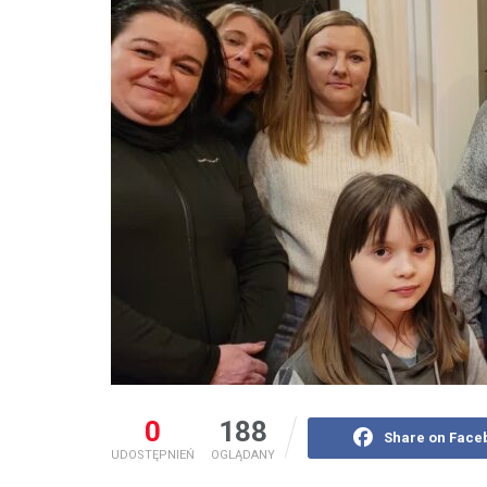
0
188
Share on Face
UDOSTĘPNIEŃ
OGLĄDANY