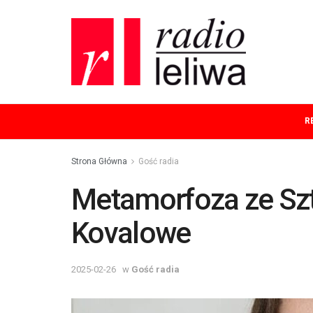
R
Strona Główna
Gość radia
Metamorfoza ze Szta
Kovalowe
2025-02-26
w
Gość radia