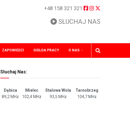
+48 158 321 321
SŁUCHAJ NAS
ZAPOWIEDZI
GIEŁDA PRACY
O NAS
Słuchaj Nas:
Dębica
Mielec
Stalowa Wola
Tarnobrzeg
89,2 MHz
102,4 MHz
93,5 MHz
104,7 MHz