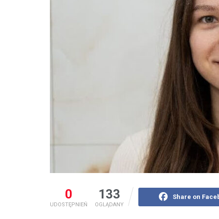
0
133
Share on Face
UDOSTĘPNIEŃ
OGLĄDANY