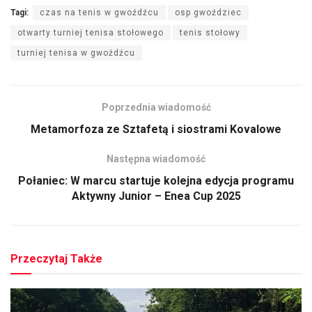
Tagi:
czas na tenis w gwoźdźcu
osp gwoździec
otwarty turniej tenisa stołowego
tenis stołowy
turniej tenisa w gwoźdźcu
Poprzednia wiadomość
Metamorfoza ze Sztafetą i siostrami Kovalowe
Następna wiadomość
Połaniec: W marcu startuje kolejna edycja programu
Aktywny Junior – Enea Cup 2025
Przeczytaj Także