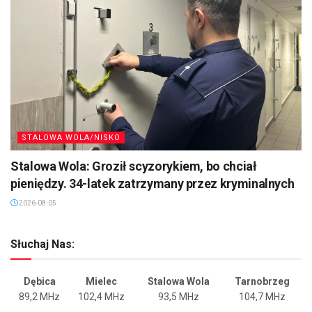
STALOWA WOLA/NISKO
Stalowa Wola: Groził scyzorykiem, bo chciał
pieniędzy. 34-latek zatrzymany przez kryminalnych
2026-08-05
Słuchaj Nas:
Dębica
Mielec
Stalowa Wola
Tarnobrzeg
89,2 MHz
102,4 MHz
93,5 MHz
104,7 MHz