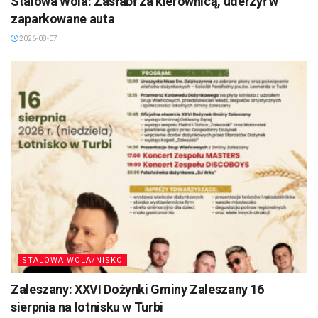
Stalowa Wola: Zasłabł za kierownicą, uderzył w
zaparkowane auta
2026-08-07
STALOWA WOLA/NISKO
Zaleszany: XXVI Dożynki Gminy Zaleszany 16
sierpnia na lotnisku w Turbi