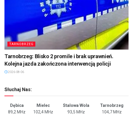
TARNOBRZEG
Tarnobrzeg: Blisko 2 promile i brak uprawnień.
Kolejna jazda zakończona interwencją policji
2026-08-06
Słuchaj Nas:
Dębica
Mielec
Stalowa Wola
Tarnobrzeg
89,2 MHz
102,4 MHz
93,5 MHz
104,7 MHz