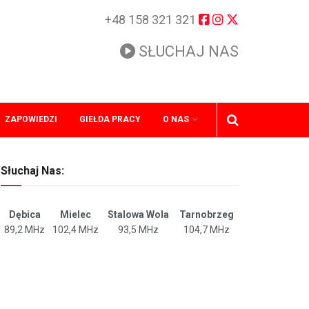
+48 158 321 321
SŁUCHAJ NAS
ZAPOWIEDZI
GIEŁDA PRACY
O NAS
Słuchaj Nas:
Dębica
Mielec
Stalowa Wola
Tarnobrzeg
89,2 MHz
102,4 MHz
93,5 MHz
104,7 MHz