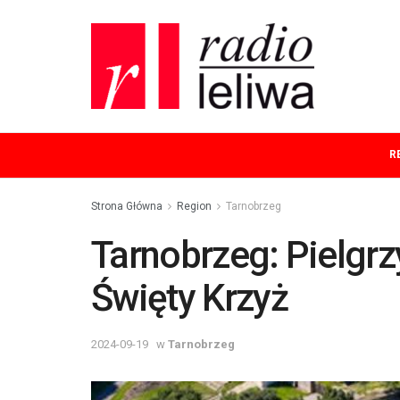
R
Strona Główna
Region
Tarnobrzeg
Tarnobrzeg: Pielgr
Święty Krzyż
2024-09-19
w
Tarnobrzeg