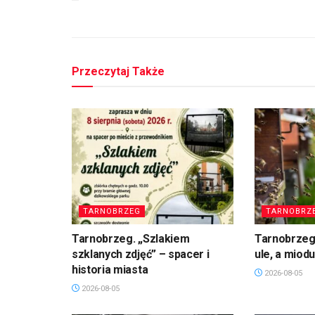
Przeczytaj Także
TARNOBRZEG
TARNOBRZ
Tarnobrzeg. „Szlakiem
Tarnobrzeg
szklanych zdjęć” – spacer i
ule, a miod
historia miasta
2026-08-05
2026-08-05