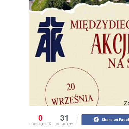
0
31
Share on Face
UDOSTĘPNIEŃ
OGLĄDANY