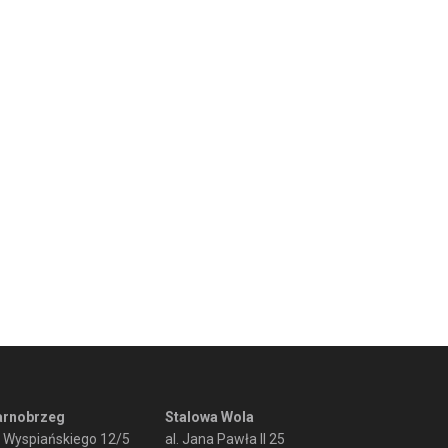
arnobrzeg
Stalowa Wola
. Wyspiańskiego 12/5
al. Jana Pawła II 25