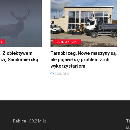
EG
TARNOBRZEG
. Z obiektywem
Tarnobrzeg. Nowe maszyny są,
czę Sandomierską
ale pojawił się problem z ich
wykorzystaniem
2026-08-04
Dębica
- 89,2 MHz
T
ul