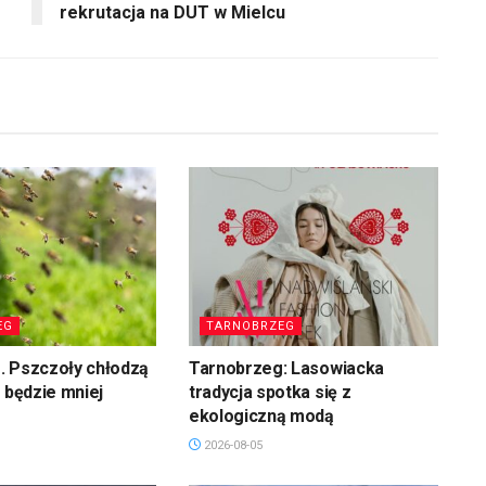
rekrutacja na DUT w Mielcu
EG
TARNOBRZEG
. Pszczoły chłodzą
Tarnobrzeg: Lasowiacka
u będzie mniej
tradycja spotka się z
ekologiczną modą
2026-08-05