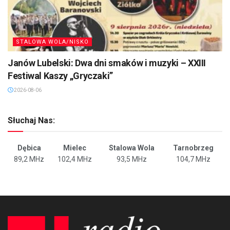
STALOWA WOLA/NISKO
Janów Lubelski: Dwa dni smaków i muzyki – XXIII
Festiwal Kaszy „Gryczaki”
2026-08-06
Słuchaj Nas:
Dębica
Mielec
Stalowa Wola
Tarnobrzeg
89,2 MHz
102,4 MHz
93,5 MHz
104,7 MHz