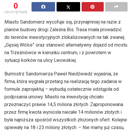
0
UDOSTĘPNIEŃ
Miasto Sandomierz wycofuje się, przynajmniej na razie z
planów budowy drogi Zaleśna Bis. Trasa miała prowadzić
do terenów inwestycyjnych zlokalizowanych na tak zwanej
„Gęsiej Wólce” oraz stanowić alternatywny dojazd od mostu
na Trześniówce w kierunku centrum, i z powrotem w
sytuacji korków na ulicy Lwowskiej.
Burmistrz Sandomierza Paweł Niedźwiedź wyjaśnia, że
firma, która wygrała przetarg na realizację tego zadania w
formule zaprojektuj – wybuduj ostatecznie odstąpiła od
podpisania umowy. Miasto na inwestycję chciało
przeznaczyć prawie 14,5 miliona złotych. Zaproponowana
przez firmę kwota wyniosła niecałe 14 milionów złotych i
była najniższa spośród wszystkich złożonych ofert. Kolejne
opiewały na 18 i 23 miliony złotych. – Nie mamy już czasu,