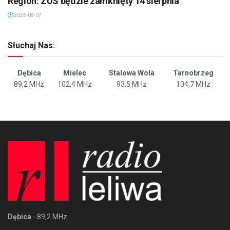
Region: ZUS będzie zamknięty 14 sierpnia
2026-08-07
Słuchaj Nas:
Dębica
Mielec
Stalowa Wola
Tarnobrzeg
89,2 MHz
102,4 MHz
93,5 MHz
104,7 MHz
Dębica
- 89,2 MHz