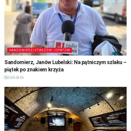
SANDOMIERZ/STASZÓW /OPATÓW
Sandomierz, Janów Lubelski: Na pątniczym szlaku –
piątek po znakiem krzyża
2026-08-06