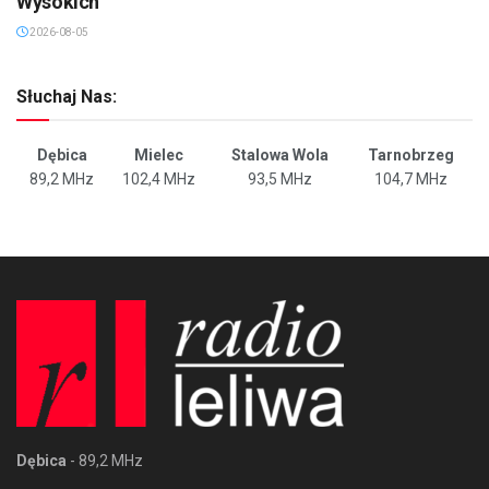
Wysokich
2026-08-05
Słuchaj Nas:
Dębica
Mielec
Stalowa Wola
Tarnobrzeg
89,2 MHz
102,4 MHz
93,5 MHz
104,7 MHz
Dębica
- 89,2 MHz