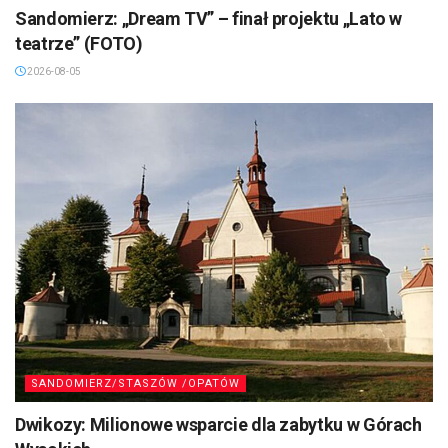
Sandomierz: „Dream TV” – finał projektu „Lato w
teatrze” (FOTO)
2026-08-05
SANDOMIERZ/STASZÓW /OPATÓW
Dwikozy: Milionowe wsparcie dla zabytku w Górach