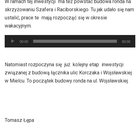
W ramach tej inwestycji ma też powstać budowa ronda na
dźwiękowych
skrzyżowaniu Szafera i Raciborskiego. Tu jak udało się nam
ustalić, prace te mają rozpocząć się w okresie
wakacyjnym.
Odtwarzacz
00:00
00:00
plików
dźwiękowych
Natomiast rozpoczyna się już kolejny etap inwestycji
związanej z budową łącznika ulic Korczaka i Wojsławskiej
w Mielcu. To początek budowy ronda na ul. Wojsławskiej.
Tomasz Łępa