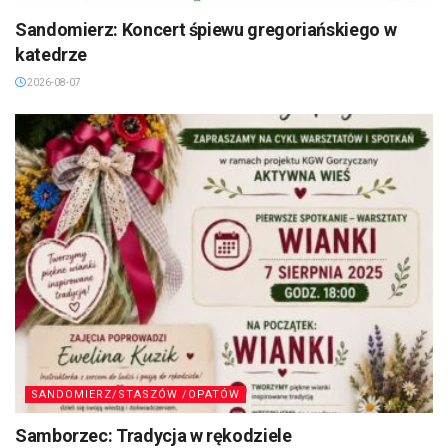
Sandomierz: Koncert śpiewu gregoriańskiego w
katedrze
2026-08-07
SANDOMIERZ/STASZÓW /OPATÓW
Samborzec: Tradycja w rękodziele